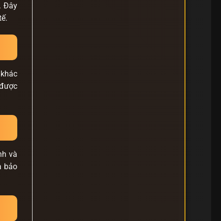
. Đây
tế.
 khác
 được
nh và
à bảo