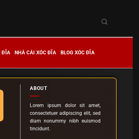
 ĐĨA
NHÀ CÁI XÓC ĐĨA
BLOG XÓC ĐĨA
ABOUT
Lorem ipsum dolor sit amet,
consectetuer adipiscing elit, sed
diam nonummy nibh euismod
tincidunt.