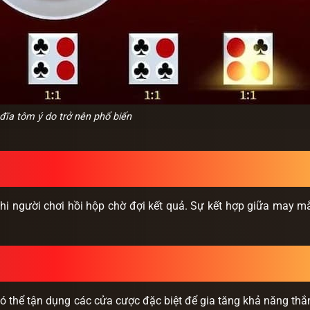
đĩa tôm ý do trở nên phổ biến
khi người chơi hồi hộp chờ đợi kết quả. Sự kết hợp giữa may m
ó thể tận dụng các cửa cược đặc biệt để gia tăng khả năng thắ