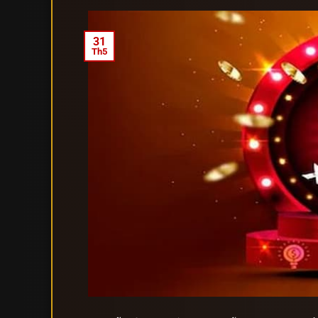
31
Th5