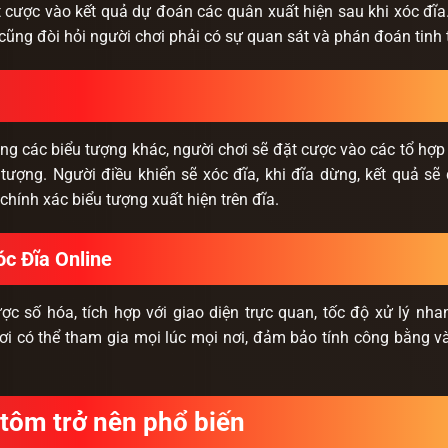
t cược vào kết quả dự đoán các quân xuất hiện sau khi xóc đĩa
cũng đòi hỏi người chơi phải có sự quan sát và phán đoán tinh 
ng các biểu tượng khác, người chơi sẽ đặt cược vào các tổ hợp
tượng. Người điều khiển sẽ xóc đĩa, khi đĩa dừng, kết quả sẽ
hính xác biểu tượng xuất hiện trên đĩa.
óc Đĩa Online
ợc số hóa, tích hợp với giao diện trực quan, tốc độ xử lý nha
ơi có thể tham gia mọi lúc mọi nơi, đảm bảo tính công bằng v
 tôm trở nên phổ biến