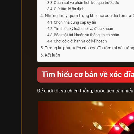
Quan sát và phân tích kết quả trước đó
Giữ tâm lý ổn định
Những lưu ý quan trọng khi chơi xóc đĩa tôm tại 
Chọn nhà cung cấp uy tín
Tìm hiểu kỹ luật chơi và điều khoản
Bảo mật tài khoản và thông tin cá nhân
Chơi có giới hạn và có kế hoạch
Tương lai phát triển của xóc đĩa tôm tại nền tản
Kết luận
Tìm hiểu cơ bản về xóc đĩ
Để chơi tốt và chiến thắng, trước tiên cần hiể